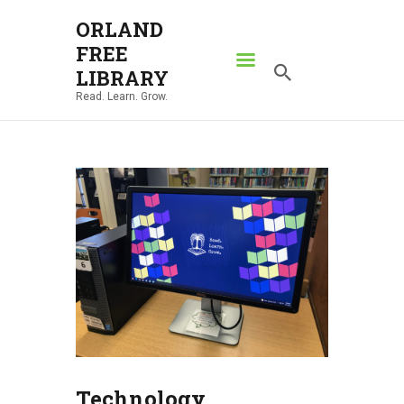
ORLAND
FREE
ORLAND FREE LIBRARY
LIBRARY
Read. Learn. Grow.
Read. Learn. Grow.
HOME
SEARCH CATALOG
RESOURCES
ABOUT
NEWS
LOCATIONS
CONTACT US
Technology